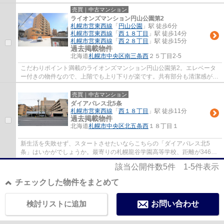
内も広々とした物件で来客応対にも安心です...
売買｜中古マンション
ライオンズマンション円山公園第2
札幌市営東西線
「
円山公園
」駅 徒歩6分
札幌市営東西線
「
西１８丁目
」駅 徒歩14分
札幌市営東西線
「
西２８丁目
」駅 徒歩15分
過去掲載物件
北海道
札幌市中央区
南三条西
２５丁目2-5
こだわりポイント満載のライオンズマンション円山公園第2。エレベータ
ー付きの物件なので、上階でも上り下りが楽です。共有部分も清潔感があ
り、綺麗な中古マンションです。好評の駅近...
売買｜中古マンション
ダイアパレス北5条
札幌市営東西線
「
西１８丁目
」駅 徒歩11分
過去掲載物件
北海道
札幌市中央区
北五条西
１８丁目１
新生活を失敗せず、スタートさせたいならこちらの「ダイアパレス北5
条」はいかがでしょうか。最寄りの札幌龍谷学園高等学校、距離が346m
と近いのもいいですね。当社は確かな不動産情報...
該当公開件数
5
件
1-5
件表示
チェックした物件をまとめて
検討リストに追加
お問い合わせ