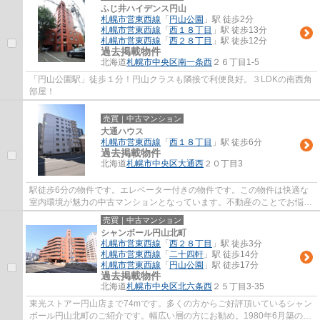
ふじ井ハイデンス円山
札幌市営東西線
「
円山公園
」駅 徒歩2分
札幌市営東西線
「
西１８丁目
」駅 徒歩13分
札幌市営東西線
「
西２８丁目
」駅 徒歩12分
過去掲載物件
北海道
札幌市中央区
南一条西
２６丁目1-5
「円山公園駅」徒歩１分！円山クラスも隣接で利便良好。３LDKの南西角
部屋！
売買｜中古マンション
大通ハウス
札幌市営東西線
「
西１８丁目
」駅 徒歩6分
過去掲載物件
北海道
札幌市中央区
大通西
２０丁目3
駅徒歩6分の物件です。エレベーター付きの物件です。この物件は快適な
室内環境が魅力の中古マンションとなっています。不動産のことでお悩み
なら、先ずは当社をお尋ねください。当社の...
売買｜中古マンション
シャンボール円山北町
札幌市営東西線
「
西２８丁目
」駅 徒歩3分
札幌市営東西線
「
二十四軒
」駅 徒歩14分
札幌市営東西線
「
円山公園
」駅 徒歩17分
過去掲載物件
北海道
札幌市中央区
北六条西
２５丁目3-35
東光ストアー円山店まで74mです。多くの方からご好評頂いているシャン
ボール円山北町のご紹介です。幅広い層の方にお勧め。1980年6月築の室