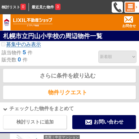
0
0
検討リスト
最近見た物件
お問合せ
札幌市立円山小学校の周辺物件一覧
募集中のみ表示
5
該当物件
件
0
販売数
件
さらに条件を絞り込む
物件リクエスト
チェックした物件をまとめて
検討リストに追加
お問い合わせ
売買｜中古マンション