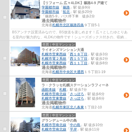
【リフォーム 広々4LDK】篠路4-9 戸建て
学園都市線
「
篠路
」駅 徒歩9分
学園都市線
「
拓北
」駅 徒歩20分
「篠路5-9」バス停下車 徒歩2分
過去掲載物件
北海道
札幌市北区
篠路四条
９丁目5-1
BSアンテナ設置済みなので、BS放送を楽しめます！広々としたゆとりあ
る室内が魅力的な、4LDKの物件です！シューズボックス付きの、収納の
多い玄関です！駅から徒歩9分の場所に位置する...
売買｜中古マンション
ライオンズマンション大通
札幌市営東西線
「
西１８丁目
」駅 徒歩3分
札幌市電２系統
「
西１５丁目
」駅 徒歩2分
札幌市営東西線
「
西１１丁目
」駅 徒歩8分
過去掲載物件
北海道
札幌市中央区
大通西
１５丁目1-19
売買｜中古マンション
ラ・クラッセ札幌ステーションラフィーネ
函館本線
「
札幌
」駅 徒歩7分
札幌市営南北線
「
さっぽろ
」駅 徒歩6分
札幌市営東豊線
「
さっぽろ
」駅 徒歩6分
過去掲載物件
北海道
札幌市東区
北八条東
１丁目2-10
売買｜中古マンション
グランデュール中の島
札幌市営南北線
「
中の島
」駅 徒歩10分
札幌市営南北線
「
平岸
」駅 徒歩11分