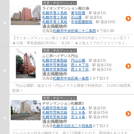
売買｜中古マンション
ライオンズマンション南22条
札幌市電２系統
「
東屯田通
」駅 徒歩1分
札幌市電２系統
「
石山通
」駅 徒歩5分
札幌市電２系統
「
中央図書館前
」駅 徒歩10分
過去掲載物件
北海道
札幌市中央区
南二十二条西
８丁目1-30
【ライオンズマンション南２２条】2021年9月内装リノベーション完了！
★６階・専有面積約78.69㎡・3LDK！ ★人気エリアのファミリータイプ
です！ ★３方向角部屋！ ★南側約16.4帖ＬＤＫ...
売買｜中古マンション
ふじ井ハイデンス円山
札幌市営東西線
「
円山公園
」駅 徒歩2分
札幌市営東西線
「
西１８丁目
」駅 徒歩13分
札幌市営東西線
「
西２８丁目
」駅 徒歩12分
過去掲載物件
北海道
札幌市中央区
南一条西
２６丁目1-5
「円山公園駅」徒歩１分！円山クラスも隣接で利便良好。３LDKの南西角
部屋！
売買｜中古マンション
チサンマンション札幌第3
札幌市営南北線
「
北２４条
」駅 徒歩3分
札幌市営南北線
「
北１８条
」駅 徒歩15分
札幌市営南北線
「
北３４条
」駅 徒歩16分
過去掲載物件
北海道
札幌市北区
北二十四条西
６丁目2-2
エレベーター付きの物件です。地上11階建てなので、開放感もあります。