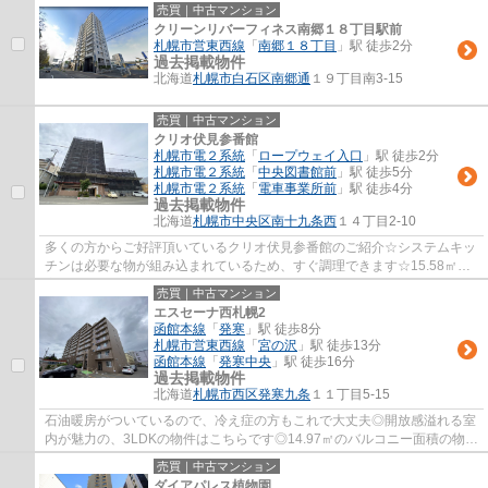
売買｜中古マンション
クリーンリバーフィネス南郷１８丁目駅前
札幌市営東西線
「
南郷１８丁目
」駅 徒歩2分
過去掲載物件
北海道
札幌市白石区
南郷通
１９丁目南3-15
売買｜中古マンション
クリオ伏見参番館
札幌市電２系統
「
ロープウェイ入口
」駅 徒歩2分
札幌市電２系統
「
中央図書館前
」駅 徒歩5分
札幌市電２系統
「
電車事業所前
」駅 徒歩4分
過去掲載物件
北海道
札幌市中央区
南十九条西
１４丁目2-10
多くの方からご好評頂いているクリオ伏見参番館のご紹介☆システムキッ
チンは必要な物が組み込まれているため、すぐ調理できます☆15.58㎡の
広さのバルコニー付き物件です☆不審者が侵入...
売買｜中古マンション
エスセーナ西札幌2
函館本線
「
発寒
」駅 徒歩8分
札幌市営東西線
「
宮の沢
」駅 徒歩13分
函館本線
「
発寒中央
」駅 徒歩16分
過去掲載物件
北海道
札幌市西区
発寒九条
１１丁目5-15
石油暖房がついているので、冷え症の方もこれで大丈夫◎開放感溢れる室
内が魅力の、3LDKの物件はこちらです◎14.97㎡のバルコニー面積の物件
です◎駅から徒歩8分圏内に位置する物件です◎...
売買｜中古マンション
ダイアパレス植物園