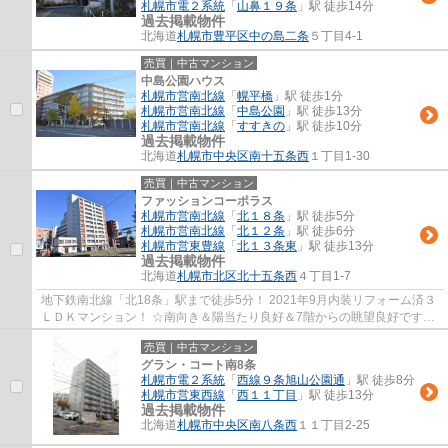
札幌市電２系統
「
山鼻１９条
」駅 徒歩14分
過去掲載物件
北海道
札幌市豊平区
中の島二条
５丁目4-1
売買｜中古マンション
中島公園ハウス
札幌市営南北線
「
幌平橋
」駅 徒歩1分
札幌市営南北線
「
中島公園
」駅 徒歩13分
札幌市営南北線
「
すすきの
」駅 徒歩10分
過去掲載物件
北海道
札幌市中央区
南十五条西
１丁目1-30
売買｜中古マンション
ファッションコーポラス
札幌市営南北線
「
北１８条
」駅 徒歩5分
札幌市営南北線
「
北１２条
」駅 徒歩6分
札幌市営東豊線
「
北１３条東
」駅 徒歩13分
過去掲載物件
北海道
札幌市北区
北十五条西
４丁目1-7
地下鉄南北線「北18条」駅まで徒歩5分！ 2021年9月内装リフォーム済３
ＬＤＫマンション！ ☆南向き＆陽当たり良好＆7階からの眺望良好です！
☆専有面積87.55㎡ 3LDK ☆収納豊富です！ ☆...
売買｜中古マンション
グラン・コート南8条
札幌市電２系統
「
西線９条旭山公園通
」駅 徒歩8分
札幌市営東西線
「
西１１丁目
」駅 徒歩13分
過去掲載物件
北海道
札幌市中央区
南八条西
１１丁目2-25