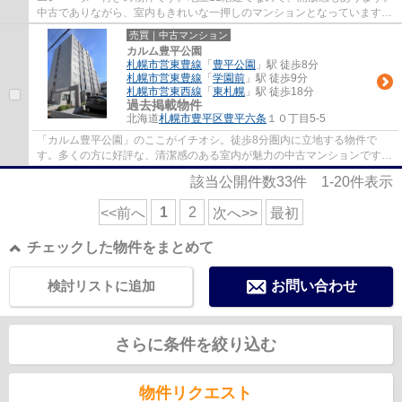
中古でありながら、室内もきれいな一押しのマンションとなっています。
物件から徒歩3分の場所に駅があれば便利で...
売買｜中古マンション
カルム豊平公園
札幌市営東豊線
「
豊平公園
」駅 徒歩8分
札幌市営東豊線
「
学園前
」駅 徒歩9分
札幌市営東西線
「
東札幌
」駅 徒歩18分
過去掲載物件
北海道
札幌市豊平区
豊平六条
１０丁目5-5
「カルム豊平公園」のここがイチオシ。徒歩8分圏内に立地する物件で
す。多くの方に好評な、清潔感のある室内が魅力の中古マンションです。
こちらは利便性の高いエレベーター付きの物件...
該当公開件数
33
件
1-20
件表示
1
2
<<前へ
次へ>>
最初
チェックした物件をまとめて
検討リストに追加
お問い合わせ
さらに条件を絞り込む
物件リクエスト