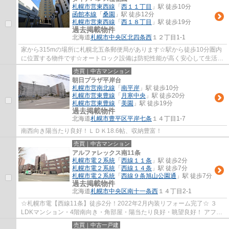
札幌市営東西線
「
西１１丁目
」駅 徒歩10分
函館本線
「
桑園
」駅 徒歩12分
札幌市営東西線
「
西１８丁目
」駅 徒歩19分
過去掲載物件
北海道
札幌市中央区
北四条西
１２丁目1-1
家から315mの場所に札幌北五条郵便局があります☆駅から徒歩10分圏内
に位置する物件です☆オートロック設備は防犯性能が高く安心して生活が
できます☆交通の利便性に優れ、住み良い環境が...
売買｜中古マンション
朝日プラザ平岸台
札幌市営南北線
「
南平岸
」駅 徒歩10分
札幌市営東豊線
「
月寒中央
」駅 徒歩20分
札幌市営東豊線
「
美園
」駅 徒歩19分
過去掲載物件
北海道
札幌市豊平区
平岸七条
１４丁目1-7
南西向き陽当たり良好！ＬＤＫ18.6帖、収納豊富！
売買｜中古マンション
アルファレックス南11条
札幌市電２系統
「
西線１１条
」駅 徒歩2分
札幌市電２系統
「
西線１４条
」駅 徒歩7分
札幌市電２系統
「
西線９条旭山公園通
」駅 徒歩7分
過去掲載物件
北海道
札幌市中央区
南十一条西
１４丁目2-1
☆札幌市電【西線11条】徒歩2分！2022年2月内装リフォーム完了☆ ３
LDKマンション・4階南向き・角部屋・陽当たり良好・眺望良好！ アフタ
ーサービス保証付き
売買｜中古一戸建