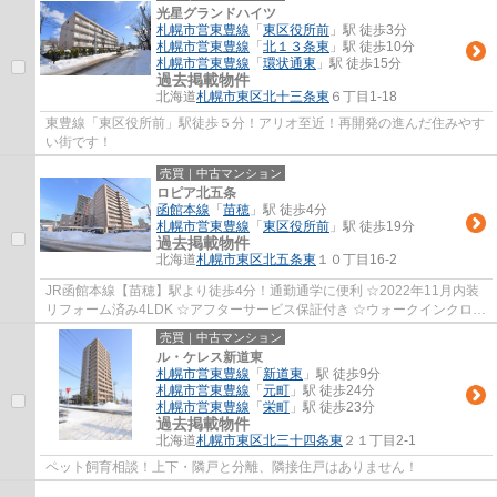
光星グランドハイツ
札幌市営東豊線
「
東区役所前
」駅 徒歩3分
札幌市営東豊線
「
北１３条東
」駅 徒歩10分
札幌市営東豊線
「
環状通東
」駅 徒歩15分
過去掲載物件
北海道
札幌市東区
北十三条東
６丁目1-18
東豊線「東区役所前」駅徒歩５分！アリオ至近！再開発の進んだ住みやす
い街です！
売買｜中古マンション
ロピア北五条
函館本線
「
苗穂
」駅 徒歩4分
札幌市営東豊線
「
東区役所前
」駅 徒歩19分
過去掲載物件
北海道
札幌市東区
北五条東
１０丁目16-2
JR函館本線【苗穂】駅より徒歩4分！通勤通学に便利 ☆2022年11月内装
リフォーム済み4LDK ☆アフターサービス保証付き ☆ウォークインクロー
ゼット付 ☆アリオ札幌まで徒歩2分！お買い物も...
売買｜中古マンション
ル・ケレス新道東
札幌市営東豊線
「
新道東
」駅 徒歩9分
札幌市営東豊線
「
元町
」駅 徒歩24分
札幌市営東豊線
「
栄町
」駅 徒歩23分
過去掲載物件
北海道
札幌市東区
北三十四条東
２１丁目2-1
ペット飼育相談！上下・隣戸と分離、隣接住戸はありません！