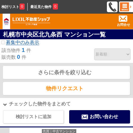
0
0
検討リスト
最近見た物件
お問合せ
札幌市中央区北九条西 マンション一覧
募集中のみ表示
1
該当物件
件
0
販売数
件
さらに条件を絞り込む
物件リクエスト
チェックした物件をまとめて
検討リストに追加
お問い合わせ
売買｜中古マンション