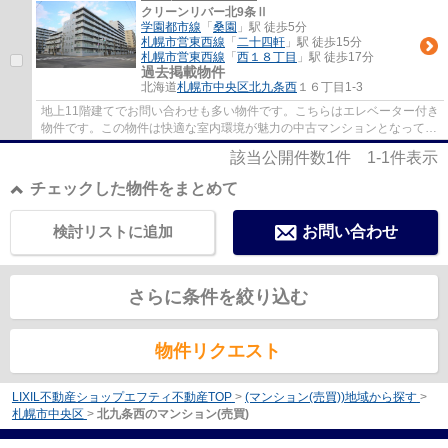
クリーンリバー北9条Ⅱ
学園都市線
「
桑園
」駅 徒歩5分
札幌市営東西線
「
二十四軒
」駅 徒歩15分
札幌市営東西線
「
西１８丁目
」駅 徒歩17分
過去掲載物件
北海道
札幌市中央区
北九条西
１６丁目1-3
地上11階建てでお問い合わせも多い物件です。こちらはエレベーター付き
物件です。この物件は快適な室内環境が魅力の中古マンションとなってい
ます。多くの方に好評の、駅から徒歩5分に...
該当公開件数
1
件
1-1
件表示
チェックした物件をまとめて
検討リストに追加
お問い合わせ
さらに条件を絞り込む
物件リクエスト
LIXIL不動産ショップエフティ不動産TOP
>
(マンション(売買))地域から探す
>
札幌市中央区
>
北九条西のマンション(売買)