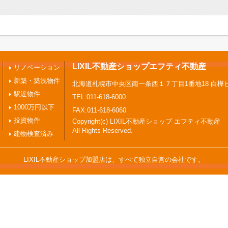
LIXIL不動産ショップエフティ不動産
リノベーション
新築・築浅物件
北海道札幌市中央区南一条西１７丁目1番地18 白樺
駅近物件
TEL:011-618-6000
1000万円以下
FAX:011-618-6060
投資物件
Copyright(c) LIXIL不動産ショップ エフティ不動産
All Rights Reserved.
建物検査済み
LIXIL不動産ショップ加盟店は、すべて独立自営の会社です。