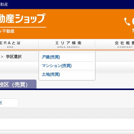
不動産
>
学区選択
戸建(売買)
マンション(売買)
土地(売買)
校区（売買）
区