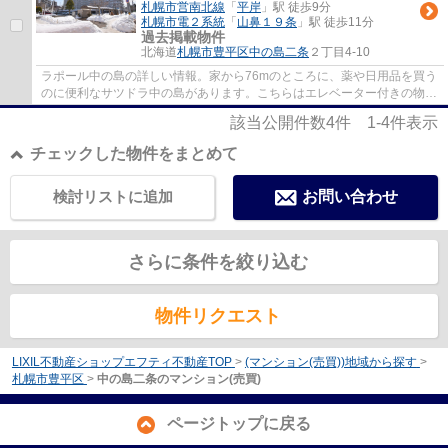
札幌市営南北線
「
平岸
」駅 徒歩9分
札幌市電２系統
「
山鼻１９条
」駅 徒歩11分
過去掲載物件
北海道
札幌市豊平区
中の島二条
２丁目4-10
ラポール中の島の詳しい情報。家から76mのところに、薬や日用品を買う
のに便利なサツドラ中の島があります。こちらはエレベーター付きの物件
です。15階建てのオススメの建物がコチラで...
該当公開件数
4
件
1-4
件表示
チェックした物件をまとめて
検討リストに追加
お問い合わせ
さらに条件を絞り込む
物件リクエスト
LIXIL不動産ショップエフティ不動産TOP
>
(マンション(売買))地域から探す
>
札幌市豊平区
>
中の島二条のマンション(売買)
ページトップに戻る