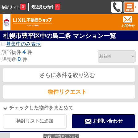
0
0
検討リスト
最近見た物件
お問合せ
札幌市豊平区中の島二条 マンション一覧
募集中のみ表示
4
該当物件
件
0
販売数
件
さらに条件を絞り込む
物件リクエスト
チェックした物件をまとめて
検討リストに追加
お問い合わせ
売買｜中古マンション