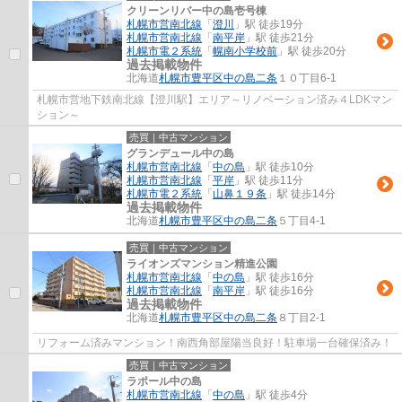
クリーンリバー中の島壱号棟
札幌市営南北線
「
澄川
」駅 徒歩19分
札幌市営南北線
「
南平岸
」駅 徒歩21分
札幌市電２系統
「
幌南小学校前
」駅 徒歩20分
過去掲載物件
北海道
札幌市豊平区
中の島二条
１０丁目6-1
札幌市営地下鉄南北線【澄川駅】エリア～リノベーション済み４LDKマン
ション～
売買｜中古マンション
グランデュール中の島
札幌市営南北線
「
中の島
」駅 徒歩10分
札幌市営南北線
「
平岸
」駅 徒歩11分
札幌市電２系統
「
山鼻１９条
」駅 徒歩14分
過去掲載物件
北海道
札幌市豊平区
中の島二条
５丁目4-1
売買｜中古マンション
ライオンズマンション精進公園
札幌市営南北線
「
中の島
」駅 徒歩16分
札幌市営南北線
「
南平岸
」駅 徒歩16分
過去掲載物件
北海道
札幌市豊平区
中の島二条
８丁目2-1
リフォーム済みマンション！南西角部屋陽当良好！駐車場一台確保済み！
売買｜中古マンション
ラポール中の島
札幌市営南北線
「
中の島
」駅 徒歩4分