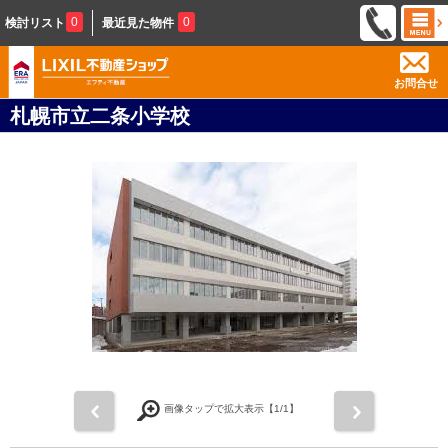
0
0
検討リスト
最近見た物件
お問合せ
札幌市立二条小学校
前
次
画像タップで拡大表示【
1
/1】