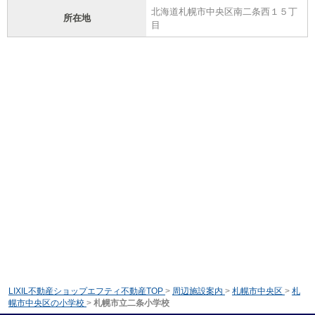
北海道札幌市中央区南二条西１５丁
所在地
目
LIXIL不動産ショップエフティ不動産TOP
>
周辺施設案内
>
札幌市中央区
>
札
幌市中央区の小学校
>
札幌市立二条小学校