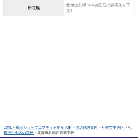
北海道札幌市中央区宮の森四条８丁
所在地
目1
LIXIL不動産ショップエフティ不動産TOP
>
周辺施設案内
>
札幌市中央区
>
札
幌市中央区の高校
>
北海道札幌西高等学校