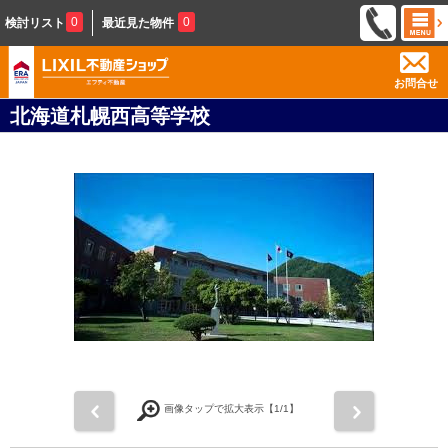
0
0
検討リスト
最近見た物件
お問合せ
北海道札幌西高等学校
前
次
画像タップで拡大表示【
1
/1】