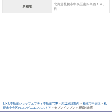
北海道札幌市中央区南四条西１４丁
所在地
目
LIXIL不動産ショップエフティ不動産TOP
>
周辺施設案内
>
札幌市中央区
>
札
幌市中央区のコンビニエンスストア
>
セブンイレブン 札幌南4条店