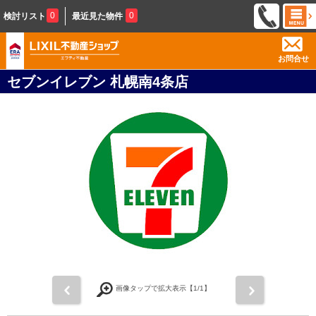
0
0
検討リスト
最近見た物件
お問合せ
セブンイレブン 札幌南4条店
前
次
画像タップで拡大表示【
1
/1】