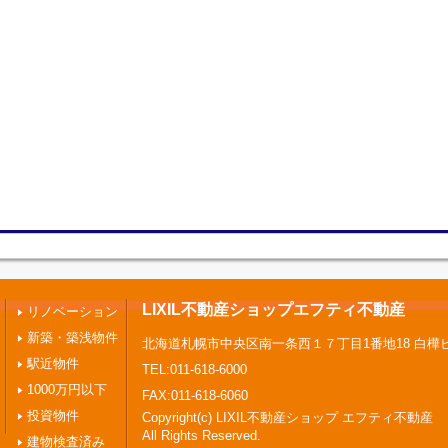
LIXIL不動産ショップエフティ不動産
リノベーション
新築・築浅物件
北海道札幌市中央区南一条西１７丁目1番地18 白樺
駅近物件
TEL:011-618-6000
1000万円以下
FAX:011-618-6060
投資物件
Copyright(c) LIXIL不動産ショップ エフティ不動産
All Rights Reserved.
建物検査済み