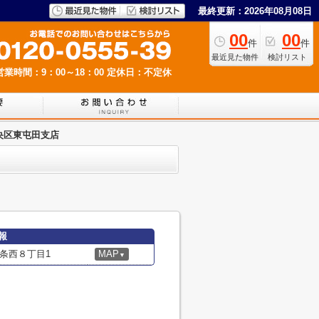
最終更新：2026年08月08日
00
00
件
件
最近見た物件
検討リスト
営業時間：9：00～18：00
定休日：不定休
央区東屯田支店
報
条西８丁目1
MAP
▼