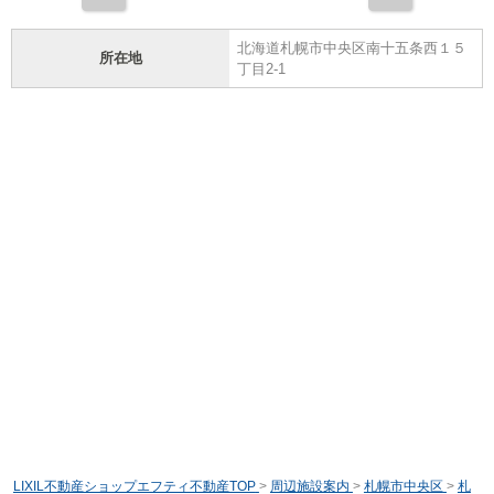
北海道札幌市中央区南十五条西１５
所在地
丁目2-1
LIXIL不動産ショップエフティ不動産TOP
>
周辺施設案内
>
札幌市中央区
>
札