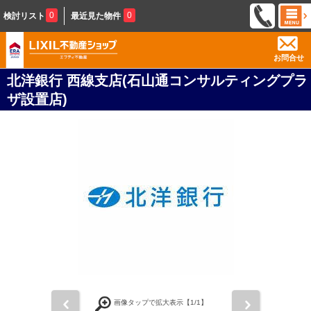
0
0
検討リスト
最近見た物件
お問合せ
北洋銀行 西線支店(石山通コンサルティングプラ
ザ設置店)
前
次
画像タップで拡大表示【
1
/1】