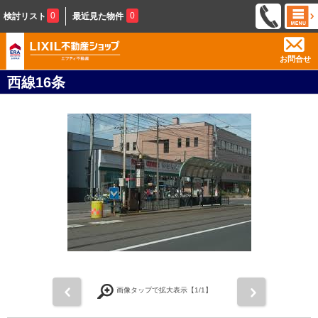
0
0
検討リスト
最近見た物件
お問合せ
西線16条
前
次
画像タップで拡大表示【
1
/1】