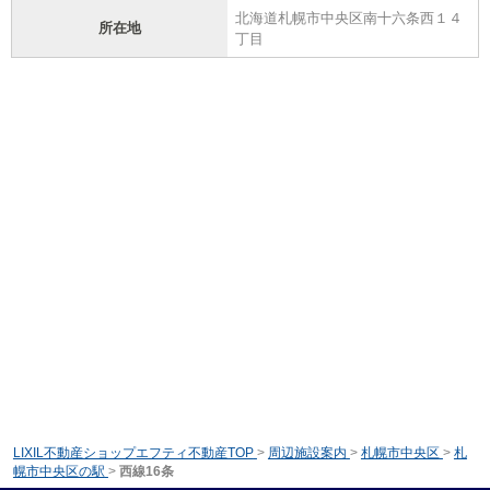
北海道札幌市中央区南十六条西１４
所在地
丁目
LIXIL不動産ショップエフティ不動産TOP
>
周辺施設案内
>
札幌市中央区
>
札
幌市中央区の駅
>
西線16条