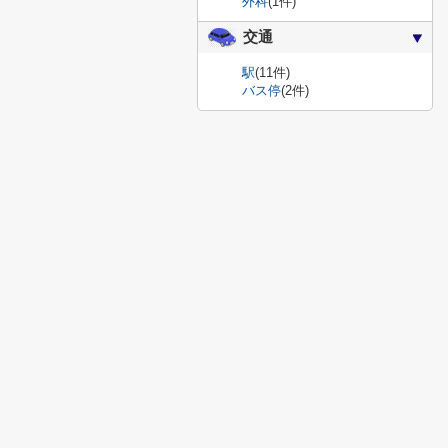
外科
(1件)
交通
駅
(11件)
バス停
(2件)