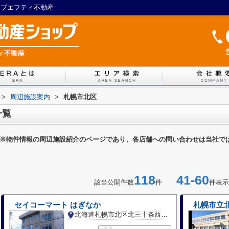
ップエフティ不動産
>
周辺施設案内
>
札幌市北区
一覧
※物件情報の周辺施設紹介のページであり、各店舗への問い合わせは当社で
118
41-60
該当公開件数
件
件表示
セイコーマート はぎなか
札幌市立
北海道札幌市北区北三十条西８丁目