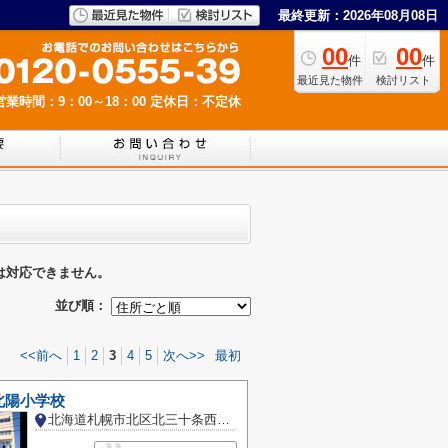
最終更新：2026年08月08日
00
00
件
件
最近見た物件
検討リスト
営業時間：9：00～18：00
定休日：不定休
は対応できません。
並び順：
<<前へ
1
2
3
4
5
次へ>>
最初
北陽小学校
北海道札幌市北区北三十条西９丁目