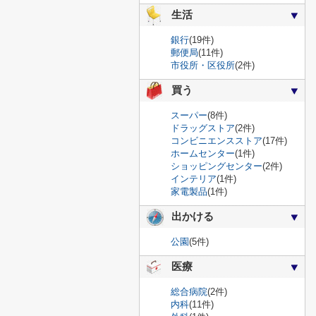
生活
銀行
(19件)
郵便局
(11件)
市役所・区役所
(2件)
買う
スーパー
(8件)
ドラッグストア
(2件)
コンビニエンスストア
(17件)
ホームセンター
(1件)
ショッピングセンター
(2件)
インテリア
(1件)
家電製品
(1件)
出かける
公園
(5件)
医療
総合病院
(2件)
内科
(11件)