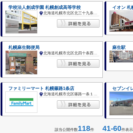
学校法人創成学園 札幌創成高等学校
イオン 札
北海道札幌市北区北三十九条西３丁目
札幌麻生郵便局
麻生駅
北海道札幌市北区北四十条西４丁目
ファミリーマート 札幌篠路1条店
セブンイレ
北海道札幌市北区篠路一条１０丁目
118
41-60
該当公開件数
件
件表示