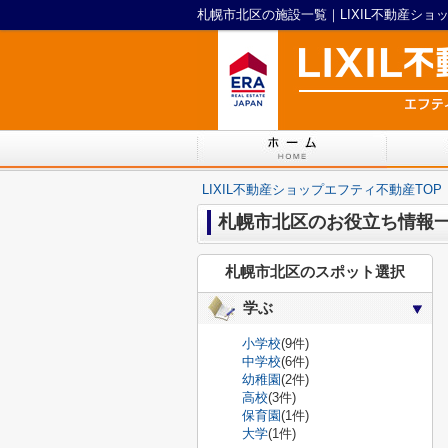
札幌市北区の施設一覧｜LIXIL不動産ショ
LIXIL不動産ショップエフティ不動産TOP
札幌市北区のお役立ち情報
札幌市北区のスポット選択
学ぶ
小学校
(9件)
中学校
(6件)
幼稚園
(2件)
高校
(3件)
保育園
(1件)
大学
(1件)