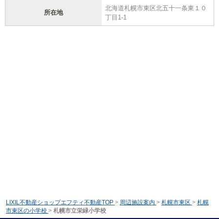
北海道札幌市東区北五十一条東１０
所在地
丁目1-1
LIXIL不動産ショップエフティ不動産TOP
>
周辺施設案内
>
札幌市東区
>
札幌
市東区の小学校
>
札幌市立栄緑小学校