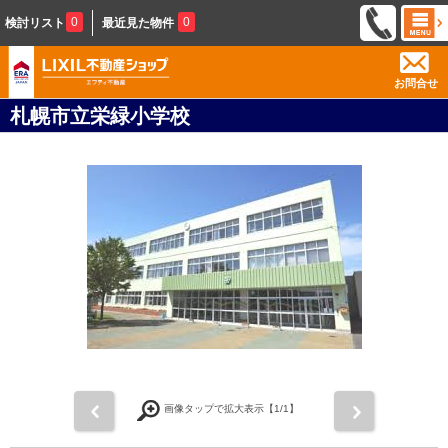
0
0
検討リスト
最近見た物件
お問合せ
札幌市立栄緑小学校
前
次
画像タップで拡大表示【
1
/1】