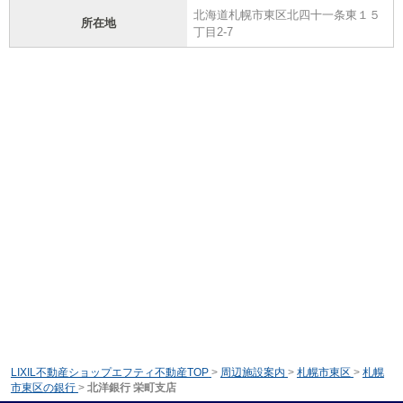
北海道札幌市東区北四十一条東１５
所在地
丁目2-7
LIXIL不動産ショップエフティ不動産TOP
>
周辺施設案内
>
札幌市東区
>
札幌
市東区の銀行
>
北洋銀行 栄町支店