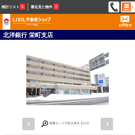
0
0
検討リスト
最近見た物件
お問合せ
北洋銀行 栄町支店
前
次
画像タップで拡大表示【
1
/1】