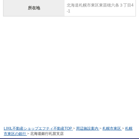
北海道札幌市東区東苗穂六条３丁目4
所在地
-1
LIXIL不動産ショップエフティ不動産TOP
>
周辺施設案内
>
札幌市東区
>
札幌
市東区の銀行
>
北海道銀行札苗支店