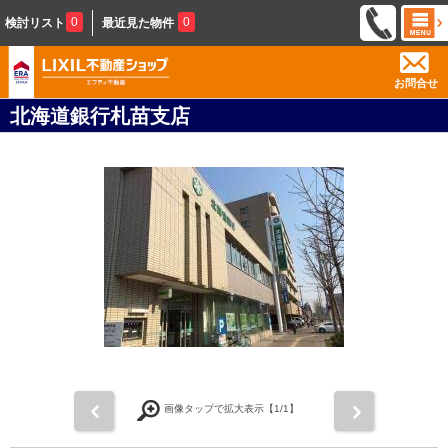
0
0
検討リスト
最近見た物件
お問合せ
北海道銀行札苗支店
前
次
画像タップで拡大表示【
1
/1】