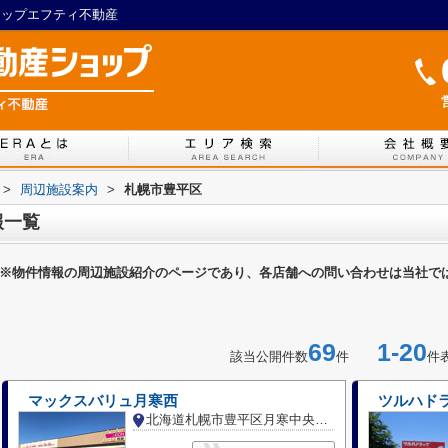
ョップエフティ不動産
>
周辺施設案内
>
札幌市豊平区
報一覧
※物件情報の周辺施設紹介のページであり、各店舗への問い合わせは当社で
69
1-20
該当公開件数
件
件
マックスバリュ月寒西
ツルハド
北海道札幌市豊平区月寒中央通２丁目