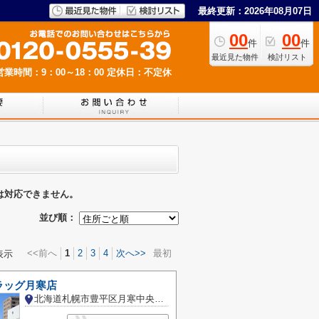
最終更新：2026年08月07日
00
00
件
件
最近見た物件
検討リスト
営業時間：9：00～18：00
定休日：不定休
は対応できません。
並び順：
<<前へ
1
2
3
4
次へ>>
最初
表示
ラッグ月寒店
北海道札幌市豊平区月寒中央通５丁目