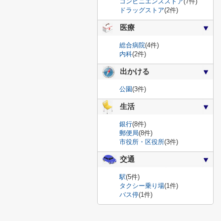
コンビニエンスストア
(7件)
ドラッグストア
(2件)
医療
総合病院
(4件)
内科
(2件)
出かける
公園
(3件)
生活
銀行
(8件)
郵便局
(8件)
市役所・区役所
(3件)
交通
駅
(5件)
タクシー乗り場
(1件)
バス停
(1件)