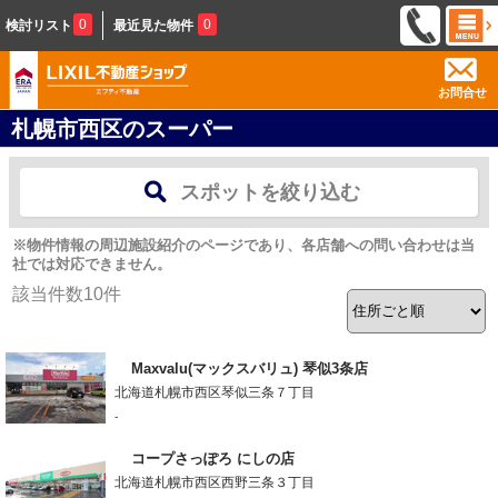
0
0
検討リスト
最近見た物件
お問合せ
札幌市西区のスーパー
スポットを絞り込む
※物件情報の周辺施設紹介のページであり、各店舗への問い合わせは当
社では対応できません。
該当件数
10
件
Maxvalu(マックスバリュ) 琴似3条店
北海道札幌市西区琴似三条７丁目
-
コープさっぽろ にしの店
北海道札幌市西区西野三条３丁目