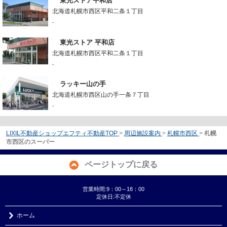
東光ストア平和店
北海道札幌市西区平和二条１丁目
-
東光ストア 平和店
北海道札幌市西区平和二条１丁目
-
ラッキー山の手
北海道札幌市西区山の手一条７丁目
-
LIXIL不動産ショップエフティ不動産TOP
>
周辺施設案内
>
札幌市西区
>
札幌
市西区のスーパー
ページトップに戻る
営業時間:9：00～18：00
定休日:不定休
ホーム