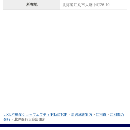
所在地
北海道江別市大麻中町26-10
LIXIL不動産ショップエフティ不動産TOP
>
周辺施設案内
>
江別市
>
江別市の
銀行
>
北洋銀行大麻出張所