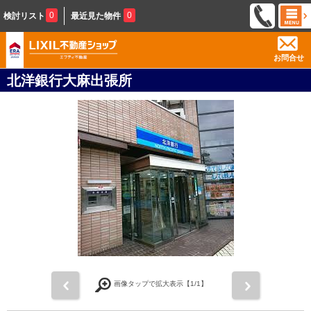
0
0
検討リスト
最近見た物件
お問合せ
北洋銀行大麻出張所
前
次
画像タップで拡大表示【
1
/1】