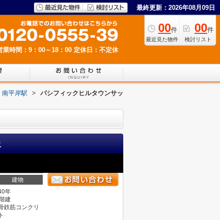
最終更新：2026年08月09日
00
00
件
件
最近見た物件
検討リスト
営業時間：9：00～18：00
定休日：不定休
南平岸駅
>
パシフィックヒルタウンサッ
報
建物
40年
4階建
骨鉄筋コンクリ
ト