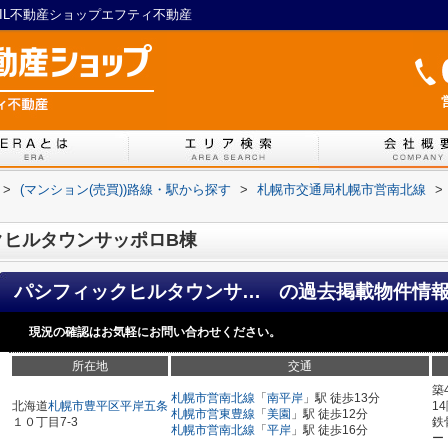
XIL不動産ショップエフティ不動産
>
(マンション(売買))路線・駅から探す
>
札幌市交通局札幌市営南北線
>
クヒルタウンサッポロB棟
パシフィックヒルタウンサッポロB棟
の過去掲載物件情
現況の確認はお気軽にお問い合わせください。
所在地
交通
築
札幌市営南北線
「
南平岸
」駅 徒歩13分
北海道
札幌市豊平区
平岸五条
1
札幌市営東豊線
「
美園
」駅 徒歩12分
１０丁目7-3
鉄
札幌市営南北線
「
平岸
」駅 徒歩16分
ー