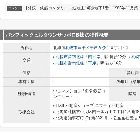
【外観】鉄筋コンクリート造地上14階/地下1階 1985年11月築
コメント
パシフィックヒルタウンサッポロB棟
の物件概要
所在地
北海道
札幌市豊平区
平岸五条
１０丁目7-3
札幌市営南北線
「
南平岸
」駅 徒歩13分
札幌
交通
札幌市営南北線
「
平岸
」駅 徒歩16分
価格
-
管理費
専有面積
-
築年月（築
中古マンション / 鉄骨鉄筋コ
種別/構造
階建
ンクリート
LIXIL不動産ショップ エフティ不動産
北海道札幌市中央区南一条西１７丁目1番地18
取扱会社
北海道知事石狩 (2) 第8321号
公益益社団法