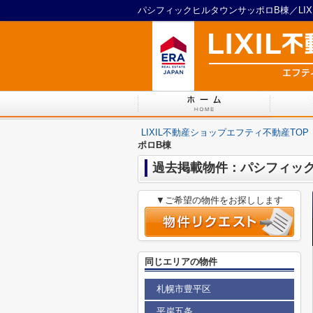
パシフィックヒルタウンサッポロB棟／LI
LIXIL不動産ショップエフティ不動産TOP
ポロB棟
過去掲載物件：パシフィッ
▼ご希望の物件をお探しします
同じエリアの物件
札幌市豊平区
平岸五条