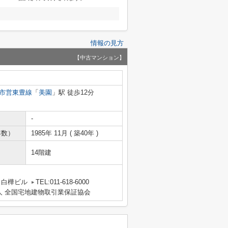
情報の見方
【中古マンション】
市営東豊線
「
美園
」駅 徒歩12分
-
年数）
1985年 11月 ( 築40年 )
14階建
 白樺ビル
TEL:011-618-6000
人 全国宅地建物取引業保証協会