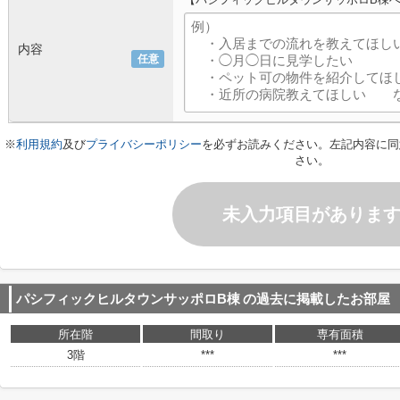
内容
任意
※
利用規約
及び
プライバシーポリシー
を必ずお読みください。左記内容に同
さい。
未入力項目がありま
パシフィックヒルタウンサッポロB棟
の過去に掲載したお部屋
所在階
間取り
専有面積
3階
***
***