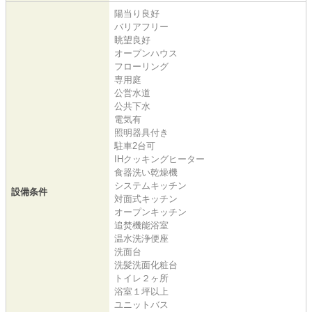
陽当り良好
バリアフリー
眺望良好
オープンハウス
フローリング
専用庭
公営水道
公共下水
電気有
照明器具付き
駐車2台可
IHクッキングヒーター
食器洗い乾燥機
システムキッチン
設備条件
対面式キッチン
オープンキッチン
追焚機能浴室
温水洗浄便座
洗面台
洗髪洗面化粧台
トイレ２ヶ所
浴室１坪以上
ユニットバス