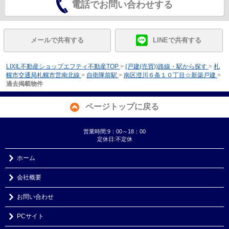
電話でお問い合わせする
メールで共有する
LINEで共有する
LIXIL不動産ショップエフティ不動産TOP
>
(戸建(売買))路線・駅から探す
>
札
幌市交通局札幌市営南北線
>
自衛隊前駅
>
南区澄川６条１０丁目☆新築戸建
>
過去掲載物件
ページトップに戻る
営業時間:9：00～18：00
定休日:不定休
ホーム
会社概要
お問い合わせ
PCサイト