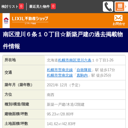
0
0
検討リスト
最近見た物件
お問合せ
南区澄川６条１０丁目☆新築戸建の過去掲載物
件情報
所在地
北海道
札幌市南区
澄川六条
１０丁目1-26
札幌市営南北線
「
自衛隊前
」駅 徒歩17分
交通
札幌市営南北線
「
真駒内
」駅 徒歩25分
築年月（築年数）
2021年 12月（予定）
方位
南西
種別/構造/階建
新築一戸建/木造/2階建
建物面積/坪数
95.23㎡/28.80坪
土地面積/坪数
141.62㎡/42.83坪