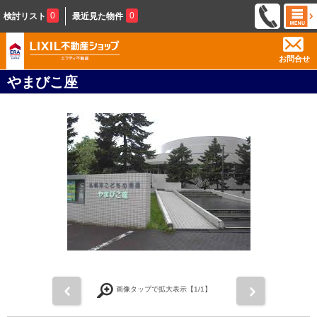
0
0
検討リスト
最近見た物件
お問合せ
やまびこ座
前
次
画像タップで拡大表示【
1
/1】