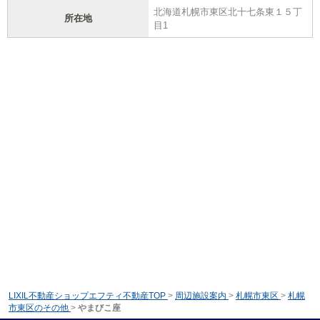
北海道札幌市東区北十七条東１５丁
所在地
目1
LIXIL不動産ショップエフティ不動産TOP
>
周辺施設案内
>
札幌市東区
>
札幌
市東区のその他
>
やまびこ座