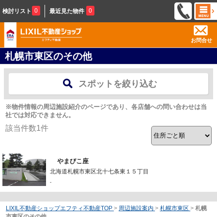
0
0
検討リスト
最近見た物件
お問合せ
札幌市東区のその他
スポットを絞り込む
※物件情報の周辺施設紹介のページであり、各店舗への問い合わせは当
社では対応できません。
該当件数
1
件
やまびこ座
北海道札幌市東区北十七条東１５丁目
-
LIXIL不動産ショップエフティ不動産TOP
>
周辺施設案内
>
札幌市東区
>
札幌
市東区のその他