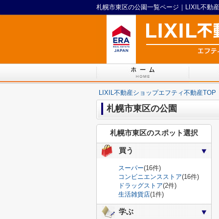
札幌市東区の公園一覧ページ｜LIXIL不
LIXIL不動産ショップエフティ不動産TOP
札幌市東区の公園
札幌市東区のスポット選択
買う
スーパー
(16件)
コンビニエンスストア
(16件)
ドラッグストア
(2件)
生活雑貨店
(1件)
学ぶ