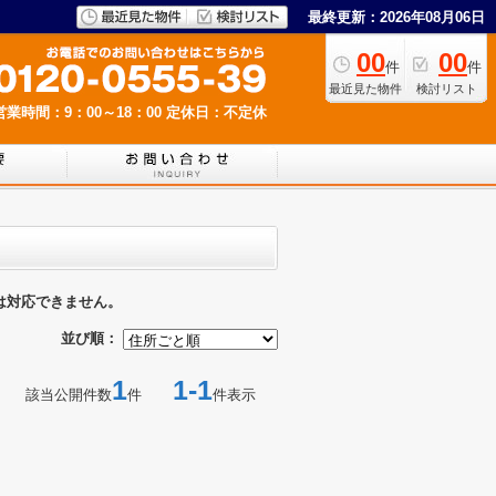
最終更新：2026年08月06日
00
00
件
件
最近見た物件
検討リスト
営業時間：9：00～18：00
定休日：不定休
は対応できません。
並び順：
1
1-1
該当公開件数
件
件表示