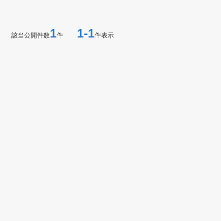
1
1-1
該当公開件数
件
件表示