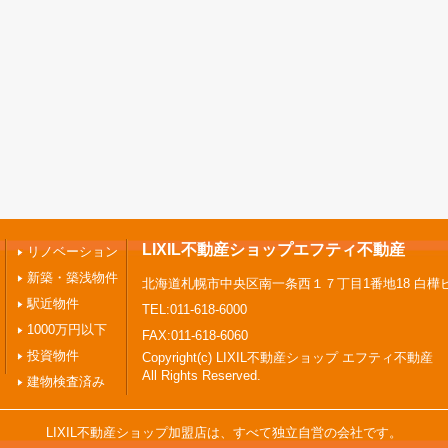
LIXIL不動産ショップエフティ不動産
リノベーション
新築・築浅物件
北海道札幌市中央区南一条西１７丁目1番地18 白樺
駅近物件
TEL:011-618-6000
1000万円以下
FAX:011-618-6060
投資物件
Copyright(c) LIXIL不動産ショップ エフティ不動産
All Rights Reserved.
建物検査済み
LIXIL不動産ショップ加盟店は、すべて独立自営の会社です。