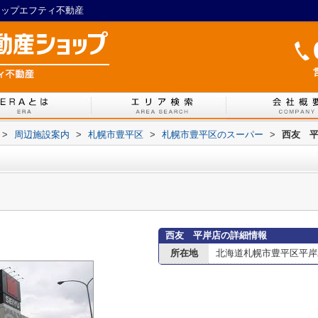
ョップエフティ不動産
>
周辺施設案内
>
札幌市豊平区
>
札幌市豊平区のスーパー
>
西友 
西友 平岸店の詳細情報
所在地
北海道札幌市豊平区平岸二