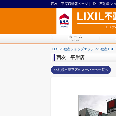
西友 平岸店情報ページ｜LIXIL不動産シ
LIXIL不動産ショップエフティ不動産TOP
西友 平岸店
<<札幌市豊平区のスーパーの一覧へ