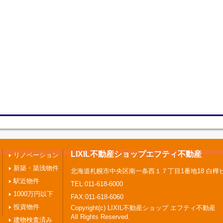
LIXIL不動産ショップエフティ不動産
リノベーション
新築・築浅物件
北海道札幌市中央区南一条西１７丁目1番地18 白樺
駅近物件
TEL:011-618-6000
1000万円以下
FAX:011-618-6060
投資物件
Copyright(c) LIXIL不動産ショップ エフティ不動産
All Rights Reserved.
建物検査済み