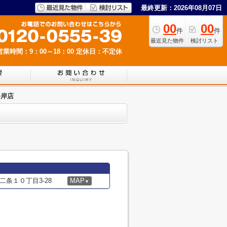
最終更新：2026年08月07日
00
00
件
件
最近見た物件
検討リスト
営業時間：9：00～18：00
定休日：不定休
平岸店
条１０丁目3-28
MAP
▼