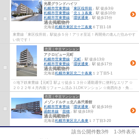
光星グランドハイツ
札幌市営東豊線
「
東区役所前
」駅 徒歩3分
札幌市営東豊線
「
北１３条東
」駅 徒歩10分
札幌市営東豊線
「
環状通東
」駅 徒歩15分
過去掲載物件
北海道
札幌市東区
北十三条東
６丁目1-18
東豊線「東区役所前」駅徒歩５分！アリオ至近！再開発の進んだ住みやす
い街です！
売買｜中古マンション
アクロビュー元町
札幌市営東豊線
「
元町
」駅 徒歩13分
札幌市営東豊線
「
環状通東
」駅 徒歩17分
過去掲載物件
北海道
札幌市東区
北二十条東
１２丁目5-1
☆地下鉄東豊線【元町】駅より徒歩１３分☆通勤通学に便利なエリア ☆
２０２２年４月内装リフォーム済み３LDKマンション ☆南西向き・角住
戸・約17.5帖LDK・専用庭付 ☆アフターサービス保...
売買｜中古マンション
メゾンドルチェ北八条弐番館
札幌市営東豊線
「
環状通東
」駅 徒歩16分
函館本線
「
苗穂
」駅 徒歩18分
過去掲載物件
北海道
札幌市東区
北八条東
１７丁目3-20
該当公開件数
3
件
1-3
件表示