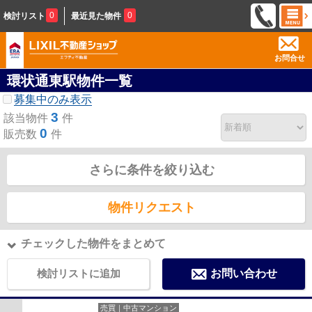
0
0
検討リスト
最近見た物件
お問合せ
環状通東駅物件一覧
募集中のみ表示
3
該当物件
件
0
販売数
件
さらに条件を絞り込む
物件リクエスト
チェックした物件をまとめて
検討リストに追加
お問い合わせ
売買｜中古マンション