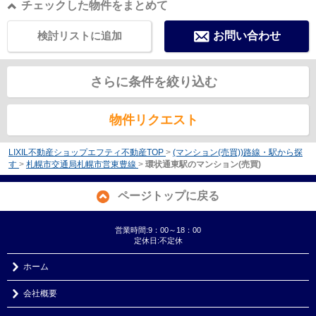
チェックした物件をまとめて
検討リストに追加
お問い合わせ
さらに条件を絞り込む
物件リクエスト
LIXIL不動産ショップエフティ不動産TOP
>
(マンション(売買))路線・駅から探
す
>
札幌市交通局札幌市営東豊線
>
環状通東駅のマンション(売買)
ページトップに戻る
営業時間:9：00～18：00
定休日:不定休
ホーム
会社概要