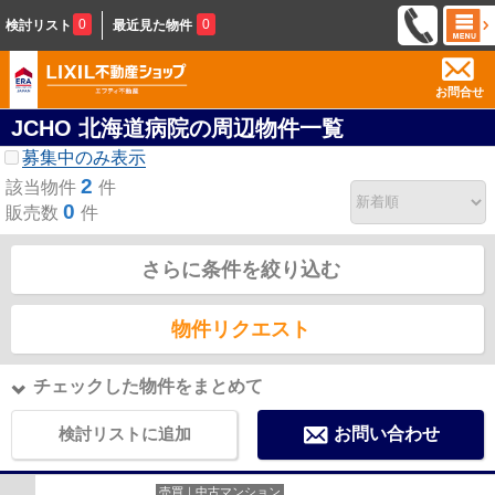
0
0
検討リスト
最近見た物件
お問合せ
JCHO 北海道病院の周辺物件一覧
募集中のみ表示
2
該当物件
件
0
販売数
件
さらに条件を絞り込む
物件リクエスト
チェックした物件をまとめて
検討リストに追加
お問い合わせ
売買｜中古マンション