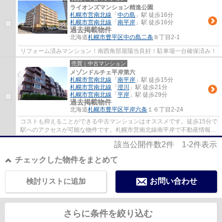
ライオンズマンション精進公園
札幌市営南北線
「
中の島
」駅 徒歩16分
札幌市営南北線
「
南平岸
」駅 徒歩16分
過去掲載物件
北海道
札幌市豊平区
中の島二条
８丁目2-1
リフォーム済みマンション！南西角部屋陽当良好！駐車場一台確保済み！
売買｜中古マンション
メゾンドルチェ平岸第六
札幌市営南北線
「
南平岸
」駅 徒歩15分
札幌市営南北線
「
澄川
」駅 徒歩21分
札幌市営南北線
「
平岸
」駅 徒歩29分
過去掲載物件
北海道
札幌市豊平区
平岸六条
１６丁目2-24
コストも抑えることができる中古マンションはオススメです。徒歩15分で
駅へのアクセスが可能な物件です。札幌市営南北線南平岸で不動産情報を
お探しなら、多種多様な物件を取り扱って...
該当公開件数
2
件
1-2
件表示
チェックした物件をまとめて
検討リストに追加
お問い合わせ
さらに条件を絞り込む